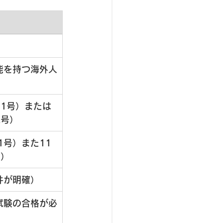
能を持つ海外人
1号）または
2号）
1号）また11
号）
件が明確）
試験の合格が必