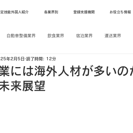
特定技能外国人紹介
各業界別
登録支援機関
お役立ち情報
自動車整備業界
飲食業界
宿泊業界
運送業界
025年2月5日
読了時間: 12分
漁業
ベトナム
フィリピン
インドネシア
業には海外人材が多いの
未来展望