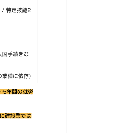
/ 特定技能2
入国手続きな
の業種に依存）
～5年間の就労
に建設業では