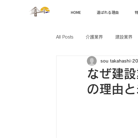
HOME
選ばれる理由
All Posts
介護業界
建設業界
sou takahashi
2
製造業界
航空業界
農業
なぜ建設
の理由と