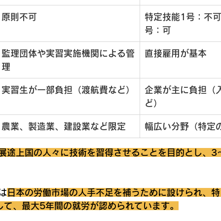
原則不可
特定技能1号：不可 
号：可
監理団体や実習実施機関による管
直接雇用が基本
理
実習生が一部負担（渡航費など）
企業が主に負担（
ど）
農業、製造業、建設業など限定
幅広い分野（特定
展途上国の人々に技術を習得させることを目的とし、3
は
日本の労働市場の人手不足を補うために設けられ、特
して、最大5年間の就労が認められています。