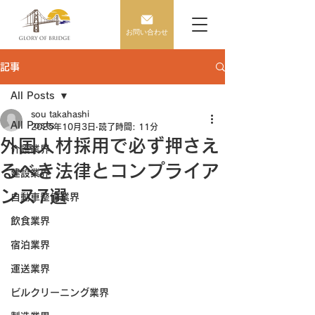
お問い合わせ
記事
All Posts
sou takahashi
All Posts
2025年10月3日
読了時間: 11分
外国人材採用で必ず押さえ
介護業界
るべき法律とコンプライア
建設業界
ンス7選
自動車整備業界
飲食業界
宿泊業界
運送業界
ビルクリーニング業界