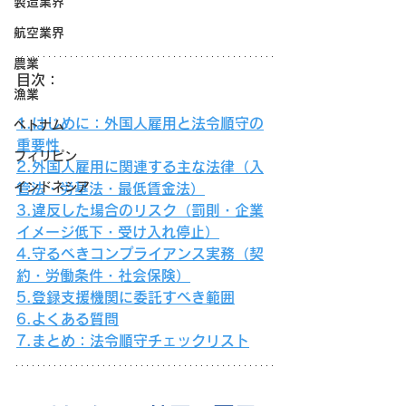
製造業界
航空業界
農業
目次：
漁業
1.はじめに：外国人雇用と法令順守の
ベトナム
重要性
フィリピン
2.外国人雇用に関連する主な法律（入
インドネシア
管法・労基法・最低賃金法）
3.違反した場合のリスク（罰則・企業
イメージ低下・受け入れ停止）
4.守るべきコンプライアンス実務（契
約・労働条件・社会保険）
5.登録支援機関に委託すべき範囲
6.よくある質問
7.まとめ：法令順守チェックリスト