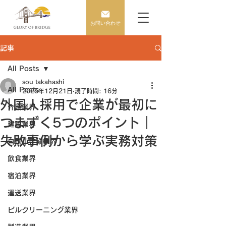
お問い合わせ
記事
All Posts
sou takahashi
All Posts
2025年12月21日
読了時間: 16分
外国人採用で企業が最初に
介護業界
つまずく5つのポイント｜
建設業界
失敗事例から学ぶ実務対策
自動車整備業界
飲食業界
宿泊業界
運送業界
ビルクリーニング業界