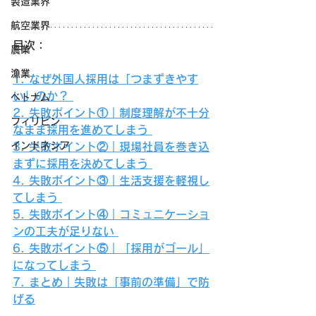
製造業界
航空業界
目次：
農業
漁業
1. なぜ外国人採用は「つまずきやす
い」のか？ 
ベトナム
2. 失敗ポイント①｜制度理解が不十分
フィリピン
なまま採用を進めてしまう 
インドネシア
3. 失敗ポイント②｜現場社員を巻き込
まずに採用を決めてしまう 
4. 失敗ポイント③｜生活支援を軽視し
てしまう 
5. 失敗ポイント④｜コミュニケーショ
ンの工夫が足りない 
6. 失敗ポイント⑤｜「採用がゴール」
になってしまう 
7. まとめ｜失敗は「事前の準備」で防
げる