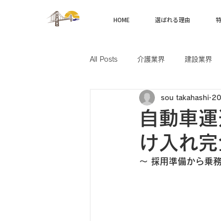
HOME
選ばれる理由
All Posts
介護業界
建設業界
sou takahashi
2
製造業界
航空業界
農業
自動車運
け入れ完
〜 採用準備から乗