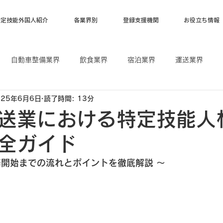
特定技能外国人紹介
各業界別
登録支援機関
お役立ち情報
自動車整備業界
飲食業界
宿泊業界
運送業界
025年6月6日
読了時間: 13分
漁業
ベトナム
フィリピン
インドネシア
送業における特定技能人
全ガイド
務開始までの流れとポイントを徹底解説 〜