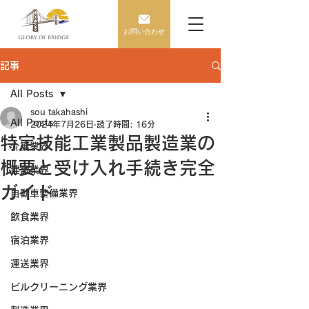
お問い合わせ
記事
All Posts
sou takahashi
All Posts
2024年7月26日
読了時間: 16分
特定技能工業製品製造業の
介護業界
概要と受け入れ手続き完全
建設業界
ガイド
自動車整備業界
飲食業界
宿泊業界
運送業界
ビルクリーニング業界