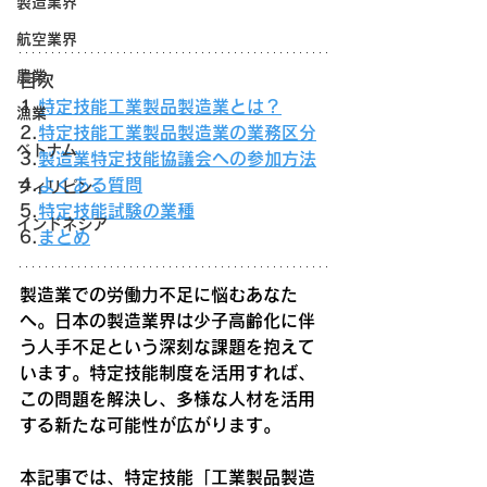
製造業界
航空業界
農業
目次
1.
特定技能工業製品製造業とは？
漁業
2.
特定技能工業製品製造業の業務区分
ベトナム
3.
製造業特定技能協議会への参加方法
4.
よくある質問
フィリピン
5.
特定技能試験の業種
インドネシア
6.
まとめ
製造業での労働力不足に悩むあなた
へ。日本の製造業界は少子高齢化に伴
う人手不足という深刻な課題を抱えて
います。特定技能制度を活用すれば、
この問題を解決し、多様な人材を活用
する新たな可能性が広がります。
本記事では、特定技能「工業製品製造