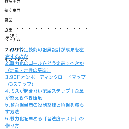
製造業界
航空業界
農業
漁業
目次：
ベトナム
1.なぜ特定技能の配属設計が成果を左
フィリピン
右するのか
インドネシア
2.戦力化のゴールをどう定義すべきか
（定量・定性の基準）
3.90日オンボーディングロードマップ
（3ステップ）
4.ミスが起きない配属ステップ｜企業
が整えるべき環境
5.教育担当者の役割整理と負担を減ら
す方法
6.戦力化を早める「習熟度テスト」の
作り方