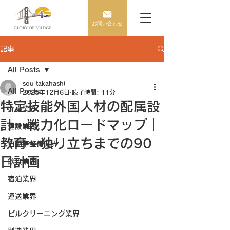
お問い合わせ
記事
All Posts
sou takahashi
All Posts
2025年12月6日
読了時間: 11分
特定技能外国人材の配属設
介護業界
計・戦力化ロードマップ｜
建設業界
教育〜独り立ちまでの90
自動車整備業界
日計画
飲食業界
宿泊業界
運送業界
ビルクリーニング業界