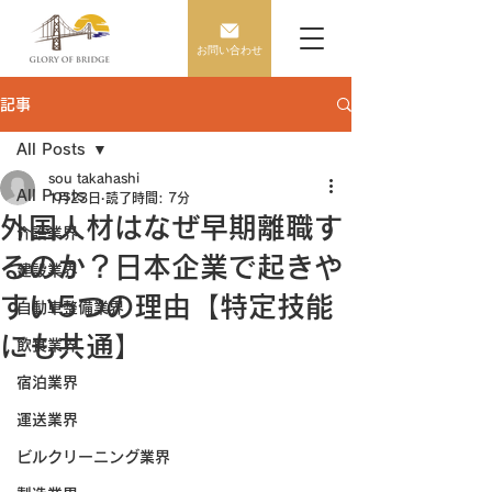
お問い合わせ
記事
All Posts
sou takahashi
All Posts
1月23日
読了時間: 7分
外国人材はなぜ早期離職す
介護業界
るのか？日本企業で起きや
建設業界
すい5つの理由【特定技能
自動車整備業界
にも共通】
飲食業界
宿泊業界
運送業界
ビルクリーニング業界