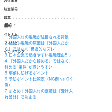
製造業界
航空業界
農業
目次：
漁業
ベトナム
1.外国人材の離職が注目される背景
2.結論｜離職の原因は「外国人だか
フィリピン
ら」ではなく"構造的なズレ"
インドネシア
3.日本企業で起きやすい離職理由5つ
4.「外国人だから辞める」ではなく、
辞める"条件"が揃いやすい
5.事前に防げるポイント
6.予防ポイント比較表（NG例 vs OK
例）
7.まとめ｜外国人材の定着は「受け入
れ設計」で決まる