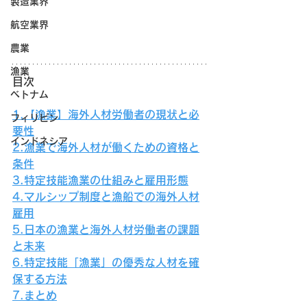
製造業界
航空業界
農業
漁業
目次
ベトナム
1.【漁業】海外人材労働者の現状と必
フィリピン
要性
インドネシア
2.漁業で海外人材が働くための資格と
条件
3.特定技能漁業の仕組みと雇用形態
4.マルシップ制度と漁船での海外人材
雇用
5.日本の漁業と海外人材労働者の課題
と未来
6.特定技能「漁業」の優秀な人材を確
保する方法
7.まとめ