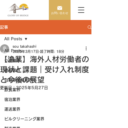
お問い合わせ
記事
All Posts
sou takahashi
All Posts
2025年3月17日
読了時間: 18分
【漁業】海外人材労働者の
介護業界
現状と課題｜受け入れ制度
建設業界
と今後の展望
自動車整備業界
更新日：
2025年5月27日
飲食業界
宿泊業界
運送業界
ビルクリーニング業界