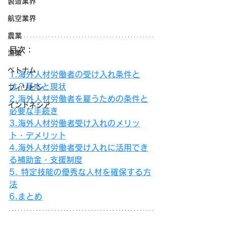
製造業界
航空業界
農業
目次：
漁業
ベトナム
1.海外人材労働者の受け入れ条件と
は？基本と現状
フィリピン
2.海外人材労働者を雇うための条件と
インドネシア
必要な手続き
3.海外人材労働者受け入れのメリッ
ト・デメリット
4.海外人材労働者受け入れに活用でき
る補助金・支援制度
5. 特定技能の優秀な人材を確保する方
法
6.まとめ