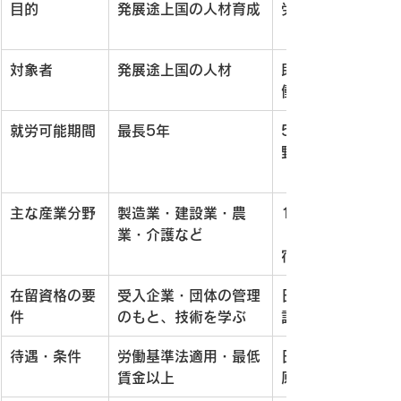
目的
発展途上国の人材育成
労働力不足の補填
対象者
発展途上国の人材
即戦力となる外国
働者
就労可能期間
最長5年
5年または無期限
野による）
主な産業分野
製造業・建設業・農
14の指定産業分野
業・介護など
（介護、建設、外
宿泊など）
在留資格の要
受入企業・団体の管理
日本語能力試験や
件
のもと、技術を学ぶ
試験の合格が必要
待遇・条件
労働基準法適用・最低
日本人と同等の給
賃金以上
原則