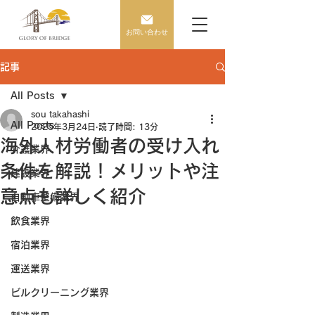
お問い合わせ
記事
All Posts
sou takahashi
All Posts
2025年3月24日
読了時間: 13分
海外人材労働者の受け入れ
介護業界
条件を解説！メリットや注
建設業界
意点も詳しく紹介
自動車整備業界
飲食業界
宿泊業界
運送業界
ビルクリーニング業界