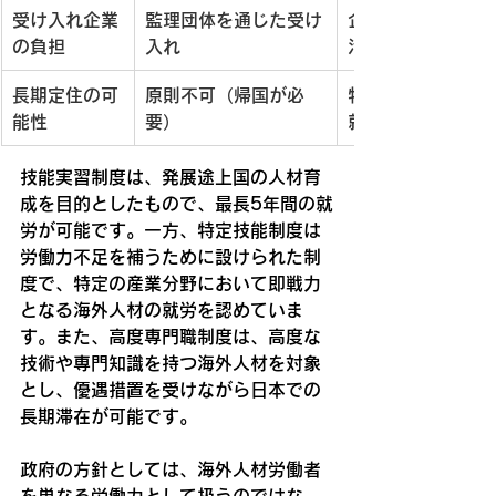
受け入れ企業
監理団体を通じた受け
企業が登録支援機
の負担
入れ
活用可能
長期定住の可
原則不可（帰国が必
特定技能2号で無
能性
要）
就労・家族帯同可
技能実習制度は、発展途上国の人材育
成を目的としたもので、最長5年間の就
労が可能です。一方、特定技能制度は
労働力不足を補うために設けられた制
度で、特定の産業分野において即戦力
となる海外人材の就労を認めていま
す。また、高度専門職制度は、高度な
技術や専門知識を持つ海外人材を対象
とし、優遇措置を受けながら日本での
長期滞在が可能です。
政府の方針としては、海外人材労働者
を単なる労働力として扱うのではな