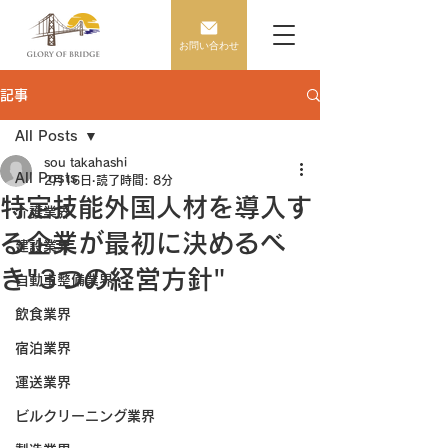
お問い合わせ
記事
All Posts
sou takahashi
All Posts
2月16日
読了時間: 8分
特定技能外国人材を導入す
介護業界
る企業が最初に決めるべ
建設業界
き"3つの経営方針"
自動車整備業界
飲食業界
宿泊業界
運送業界
ビルクリーニング業界