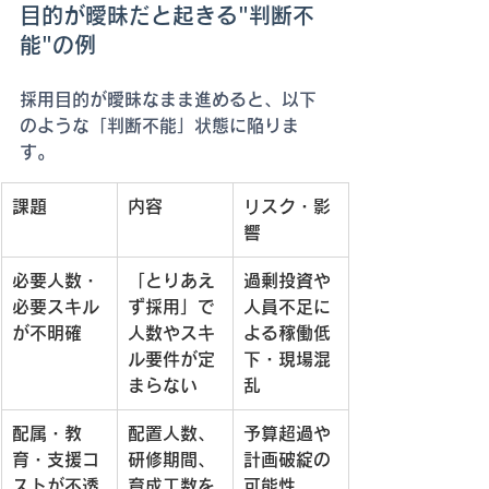
目的が曖昧だと起きる"判断不
能"の例
採用目的が曖昧なまま進めると、以下
のような「判断不能」状態に陥りま
す。
課題
内容
リスク・影
響
必要人数・
「とりあえ
過剰投資や
必要スキル
ず採用」で
人員不足に
が不明確
人数やスキ
よる稼働低
ル要件が定
下・現場混
まらない
乱
配属・教
配置人数、
予算超過や
育・支援コ
研修期間、
計画破綻の
ストが不透
育成工数を
可能性