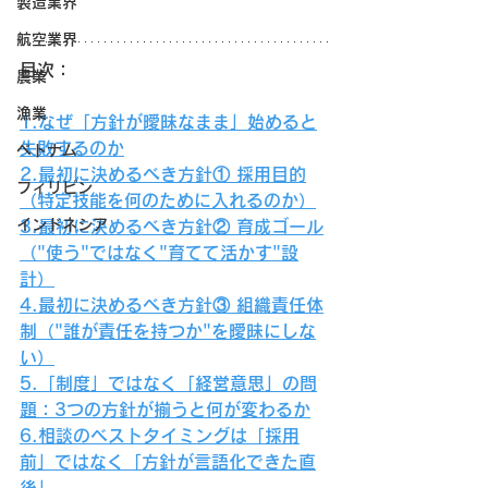
製造業界
航空業界
目次：
農業
漁業
1.なぜ「方針が曖昧なまま」始めると
失敗するのか
ベトナム
2.最初に決めるべき方針① 採用目的
フィリピン
（特定技能を何のために入れるのか）
インドネシア
3.最初に決めるべき方針② 育成ゴール
（"使う"ではなく"育てて活かす"設
計）
4.最初に決めるべき方針③ 組織責任体
制（"誰が責任を持つか"を曖昧にしな
い）
5.「制度」ではなく「経営意思」の問
題：3つの方針が揃うと何が変わるか
6.相談のベストタイミングは「採用
前」ではなく「方針が言語化できた直
後」