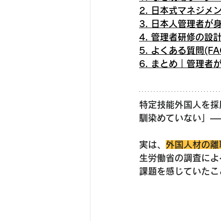
2. 日本式マネジ
3. 日本人管理者が
4. 管理者研修の設計
5. よくある質問(FAQ
6. まとめ｜管理
特定技能外国人を採
馴染めていない」―
実は、
外国人材の離
生労働省の調査によ
課題を感じていたこ