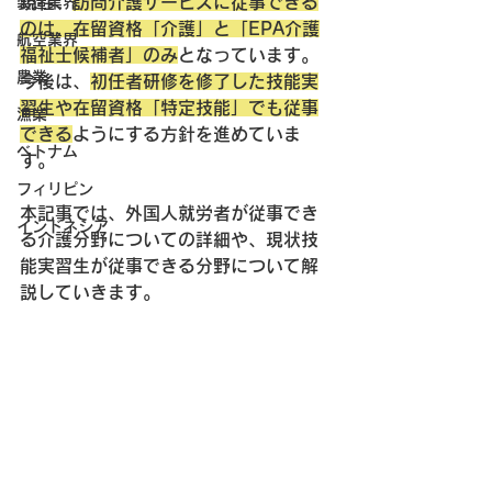
現在、
訪問介護サービスに従事できる
製造業界
のは、在留資格「介護」と「EPA介護
航空業界
福祉士候補者」のみ
となっています。
農業
今後は、
初任者研修を修了した技能実
習生や在留資格「特定技能」でも従事
漁業
できる
ようにする方針を進めていま
ベトナム
す。
フィリピン
本記事では、外国人就労者が従事でき
インドネシア
る介護分野についての詳細や、現状技
能実習生が従事できる分野について解
説していきます。