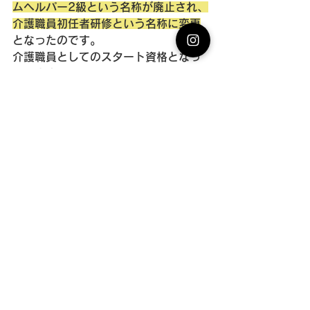
ムヘルパー2級という名称が廃止され、
介護職員初任者研修という名称に変更
となったのです。
介護職員としてのスタート資格となっ
ています。
初任者研修は、講義と演習から構成さ
れており130時間のカリキュラムを修
了後、試験に合格することで取得でき
ます。
カリキュラム内容として、
①職務の理解
②介護における尊厳の保持・自立支援
③介護の基本
④介護・福祉サービスの理解と医療と
の連携
⑤介護におけるコミュニケーション技
術