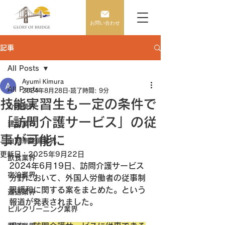
お問い合わせ
記事
All Posts
Ayumi Kimura
All Posts
2024年8月28日
読了時間: 9分
技能実習生も一定の条件で
介護業界
「訪問介護サービス」の従
建設業界
事が可能に
自動車整備業界
更新日：
2025年9月22日
飲食業界
2024年6月19日、訪問介護サービス
宿泊業界
分野において、外国人
労働者の従事制
限緩和に関する案をまとめた。という
運送業界
報道が発表されました。
ビルクリーニング業界