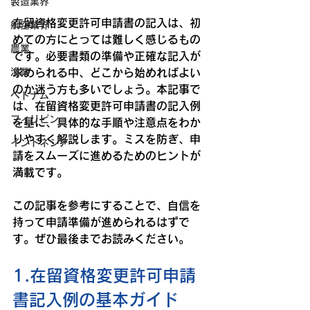
製造業界
在留資格変更許可申請書の記入は、初
航空業界
めての方にとっては難しく感じるもの
農業
です。必要書類の準備や正確な記入が
求められる中、どこから始めればよい
漁業
のか迷う方も多いでしょう。本記事で
ベトナム
は、在留資格変更許可申請書の記入例
フィリピン
を基に、具体的な手順や注意点をわか
りやすく解説します。ミスを防ぎ、申
インドネシア
請をスムーズに進めるためのヒントが
満載です。
この記事を参考にすることで、自信を
持って申請準備が進められるはずで
す。ぜひ最後までお読みください。
1.在留資格変更許可申請
書記入例の基本ガイド