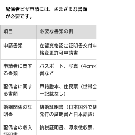
配偶者ビザ申請には、さまざまな書類
が必要です。
項目
必要な書類の例
申請書類
在留資格認定証明書交付申請書または在留
格変更許可申請書
申請者に関す
パスポート、写真（4cm×3cm）、出生証明
る書類
書など
配偶者に関す
戸籍謄本、住民票（世帯全員分、マイナン
る書類
ー記載なし）
婚姻関係の証
結婚証明書（日本国外で結婚した場合は現
明書
発行の証明書と日本語訳）
配偶者の収入
納税証明書、源泉徴収票、給与明細書など
証明書