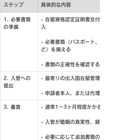
ステップ
具体的な内容
1. 必要書類
- 在留資格認定証明書交付申請書または在
の準備
入
- 必要書類（パスポート、婚姻関係証明書
ど）を揃える
- 書類の正確性を確認する
2. 入管への
- 最寄りの出入国在留管理局に申請書類を
提出
- 申請者本人、または代理人（行政書士や
3. 審査
- 通常1〜3ヶ月程度かかる
- 入管が婚姻の真実性、経済的安定性、生
- 必要に応じて追加書類の提出や問い合わ