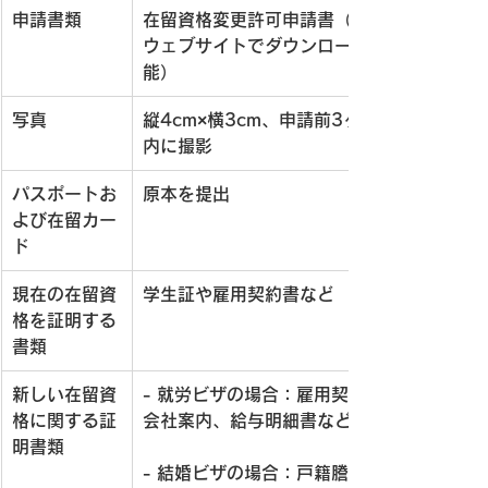
申請書類
在留資格変更許可申請書（入管の
ウェブサイトでダウンロード可
能）
写真
縦4cm×横3cm、申請前3ヶ月以
内に撮影
パスポートお
原本を提出
よび在留カー
ド
現在の在留資
学生証や雇用契約書など
格を証明する
書類
新しい在留資
- 
就労ビザの場合
：雇用契約書、
格に関する証
会社案内、給与明細書など
明書類
- 
結婚ビザの場合
：戸籍謄本、住