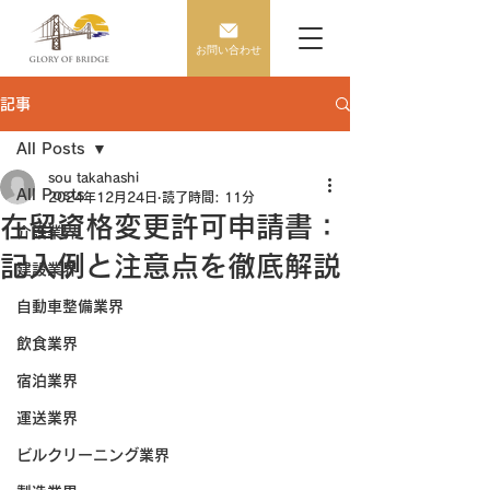
お問い合わせ
記事
All Posts
sou takahashi
All Posts
2024年12月24日
読了時間: 11分
在留資格変更許可申請書：
介護業界
記入例と注意点を徹底解説
建設業界
自動車整備業界
飲食業界
宿泊業界
運送業界
ビルクリーニング業界