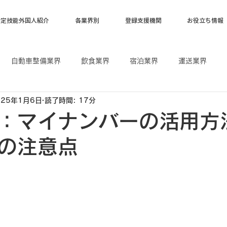
特定技能外国人紹介
各業界別
登録支援機関
お役立ち情報
自動車整備業界
飲食業界
宿泊業界
運送業界
025年1月6日
読了時間: 17分
漁業
ベトナム
フィリピン
インドネシア
：マイナンバーの活用方
の注意点