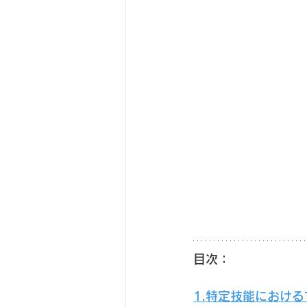
目次：
1.特定技能におけ