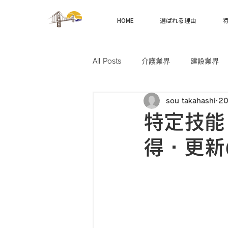
HOME
選ばれる理由
All Posts
介護業界
建設業界
sou takahashi
2
製造業界
航空業界
農業
特定技能
得・更新