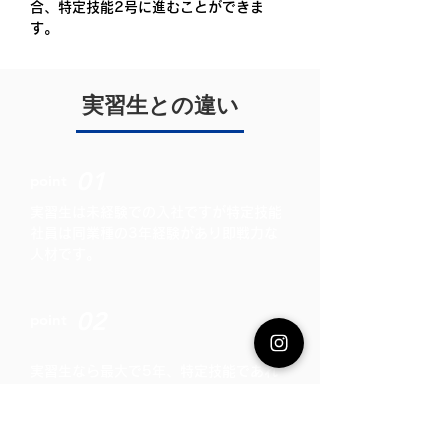
合、特定技能2号に進むことができま
す。
実習生との違い
01
point
実習生は未経験での入社ですが
特定技能
社員は同業種の3年経験
があり即戦力な
人材です。
02
point
実習生なら最大で5年、
特定技能であれ
ば一時帰国することなく無制限で日本に
いれます。