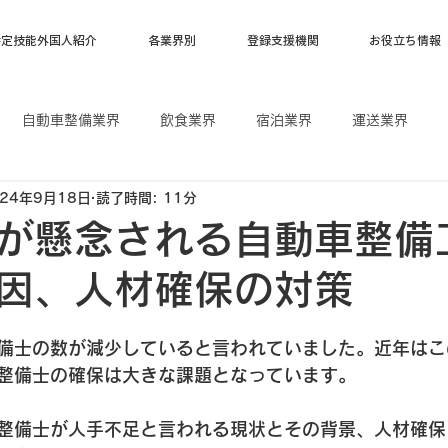
特定技能外国人紹介
各業界別
登録支援機関
お役立ち情報
自動車整備業界
飲食業界
宿泊業界
運送業界
024年9月18日
読了時間: 11分
漁業
ベトナム
フィリピン
インドネシア
が懸念される自動車整備
因、人材確保の対策
日
備士の数が減少していると言われていました。近年はこ
整備士の確保は大きな課題となっています。
整備士が人手不足と言われる現状とその背景、人材確保