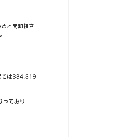
いると問題視さ
。
は334,319
となっており