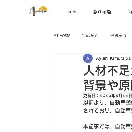
HOME
選ばれる理由
All Posts
介護業界
建設業界
Ayumi Kimura
2
製造業界
航空業界
農業
人材不足
背景や原
更新日：
2025年9月22
以前より、自動車整
されており、自動車
本記事では、自動車