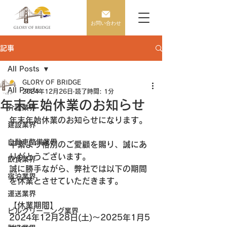
お問い合わせ
記事
All Posts
GLORY OF BRIDGE
All Posts
2024年12月26日
読了時間: 1分
年末年始休業のお知らせ
介護業界
年末年始休業のお知らせになります。
建設業界
自動車整備業界
平素より格別のご愛顧を賜り、誠にあ
りがとうございます。
飲食業界
誠に勝手ながら、弊社では以下の期間
宿泊業界
を休業とさせていただきます。
運送業界
【休業期間】
ビルクリーニング業界
2024年12月28日(土)～2025年1月5