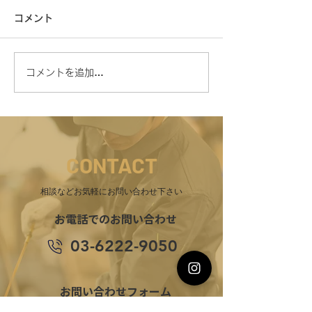
コメント
コメントを追加…
外国人材採用で”日本人社
外国人材採用は
員”は何を感じているの
業”の未来を変
か？現場で起きる心理的
人口減少時代の
変化を整理
能性
CONTACT
相談などお気軽にお問い合わせ下さい
お電話でのお問い合わせ
​03-6222-9050
お問い合わせフォーム