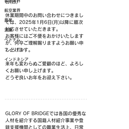
製造業界
日(日)
航空業界
休業期間中のお問い合わせにつきまし
農業
ては、2025年1月6日(月)以降に順次
対応させていただきます。
漁業
お客様にはご不便をおかけいたします
ベトナム
が、何卒ご理解賜りますようお願い申
フィリピン
し上げます。
インドネシア
来年も変わらぬご愛顧のほど、よろし
くお願い申し上げます。
どうぞ良いお年をお迎え下さい。
GLORY OF BRIDGEでは各国の優秀な
人材を紹介する国籍人材紹介事業や登
録支援機関としての職業生活上、日常